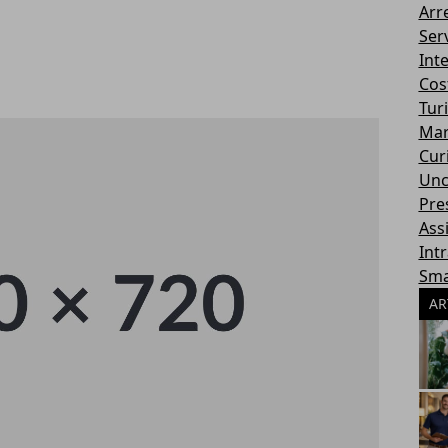
Arr
Serv
Int
Cos
Tur
Mar
Cur
Unc
Pres
Ass
Int
Sma
AR