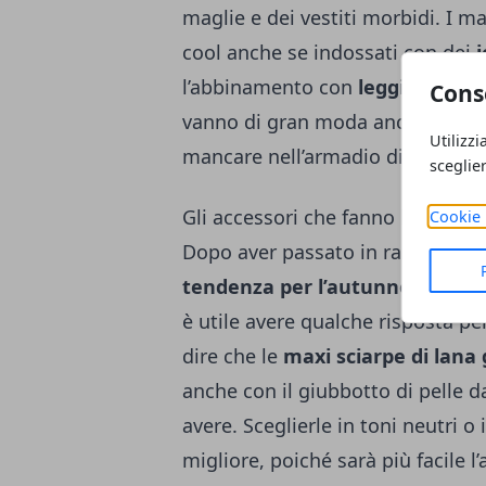
maglie e dei vestiti morbidi. I m
cool anche se indossati con dei
l’abbinamento con
leggins di pel
Cons
vanno di gran moda anche in que
Utilizzi
mancare nell’armadio di ogni fash
sceglie
Gli accessori che fanno la differ
Cookie 
Dopo aver passato in rassegna i v
tendenza per l’autunno
? Anche
è utile avere qualche risposta pe
dire che le
maxi sciarpe di lana
anche con il giubbotto di pelle 
avere. Sceglierle in toni neutri o 
migliore, poiché sarà più facile 