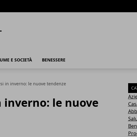
UME E SOCIETÀ
BENESSERE
si in inverno: le nuove tendenze
CA
Azi
n inverno: le nuove
Cas
Abb
Sal
Ben
Pro