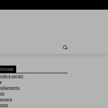
Cerca
TEGORIE
ende e servizi
a
igliamento
ute
essere
dotti