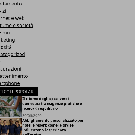
edamento
izi
ernet e web
tume e società
ismo
keting
iosità
ategorized
titi
icurazioni
rattenimento
rtphone
TICOLI POPOLARI
Il ritorno degli spazi verdi
domestici tra esigenze pratiche e
ricerca di equilibrio
30/06/2026
Abbigliamento personalizzato per
hotel e resort: come le divise
influenzano l’esperienza
dell’ospite