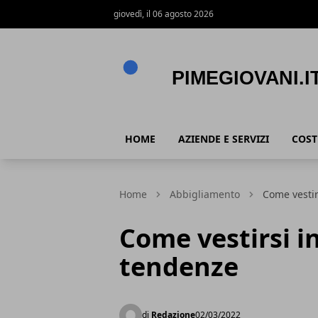
giovedì, il 06 agosto 2026
PimeGiovani.it
HOME
AZIENDE E SERVIZI
COST
Home
Abbigliamento
Come vestir
Come vestirsi i
tendenze
di
Redazione
02/03/2022