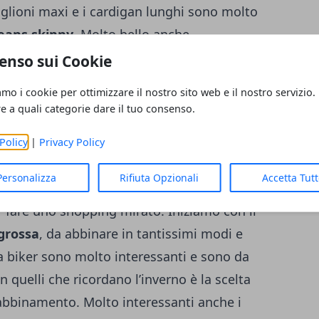
aglioni maxi e i cardigan lunghi sono molto
jeans skinny
. Molto bello anche
le
o di camoscio. Si tratta di materiali che
enso sui Cookie
sta stagione invernale e che non possono
amo i cookie per ottimizzare il nostro sito web e il nostro servizio.
ion lover.
re a quali categorie dare il tuo consenso.
enza
Policy
|
Privacy Policy
estiti, quali sono gli
accessori di
Personalizza
Rifiuta Opzionali
Accetta Tut
 questa domanda se la pongono in tante ed
r fare uno shopping mirato. Iniziamo con il
 grossa
, da abbinare in tantissimi modi e
da biker sono molto interessanti e sono da
in quelli che ricordano l’inverno è la scelta
l’abbinamento. Molto interessanti anche i