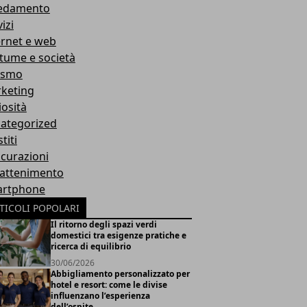
edamento
izi
ernet e web
tume e società
ismo
keting
iosità
ategorized
titi
icurazioni
rattenimento
rtphone
TICOLI POPOLARI
Il ritorno degli spazi verdi
domestici tra esigenze pratiche e
ricerca di equilibrio
30/06/2026
Abbigliamento personalizzato per
hotel e resort: come le divise
influenzano l’esperienza
dell’ospite