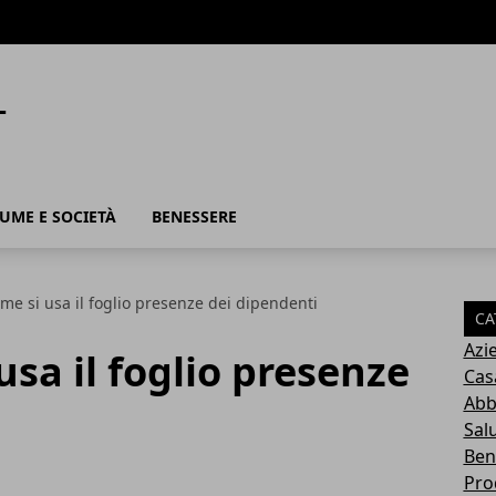
UME E SOCIETÀ
BENESSERE
ome si usa il foglio presenze dei dipendenti
CA
Azi
usa il foglio presenze
Cas
Abb
Sal
Ben
Pro