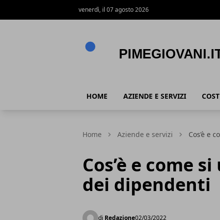
venerdì, il 07 agosto 2026
PimeGiovani.it
HOME
AZIENDE E SERVIZI
COST
Home
Aziende e servizi
Cos’è e c
Cos’è e come si 
dei dipendenti
di
Redazione
02/03/2022