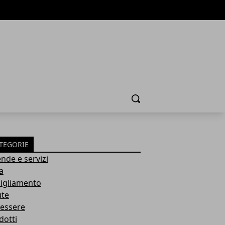
Cerca
TEGORIE
ende e servizi
a
igliamento
ute
essere
dotti