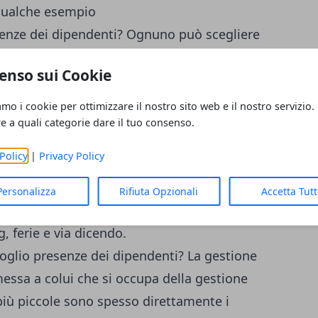
 qualche esempio
enze dei dipendenti? Ognuno può scegliere
 parametri fondamentali che andrebbero
enso sui Cookie
amo i cookie per ottimizzare il nostro sito web e il nostro servizio.
re a quali categorie dare il tuo consenso.
tore.
Policy
|
Privacy Policy
Personalizza
Rifiuta Opzionali
Accetta Tut
i giustificativi, ad esempio per inserire
 ferie e via dicendo.
foglio presenze dei dipendenti? La gestione
messa a colui che si occupa della gestione
più piccole sono spesso direttamente i