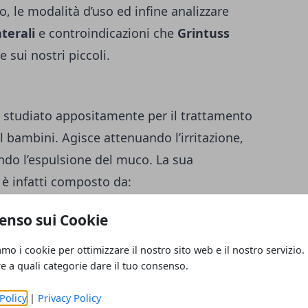
zo, le modalità d’uso ed infine analizzare
aterali
e controindicazioni che
Grintuss
 sui nostri piccoli.
o studiato appositamente per il trattamento
l bambini. Agisce attenuando l’irritazione,
do l’espulsione del muco. La sua
 è infatti composto da:
enso sui Cookie
amo i cookie per ottimizzare il nostro sito web e il nostro servizio.
re a quali categorie dare il tuo consenso.
Policy
|
Privacy Policy