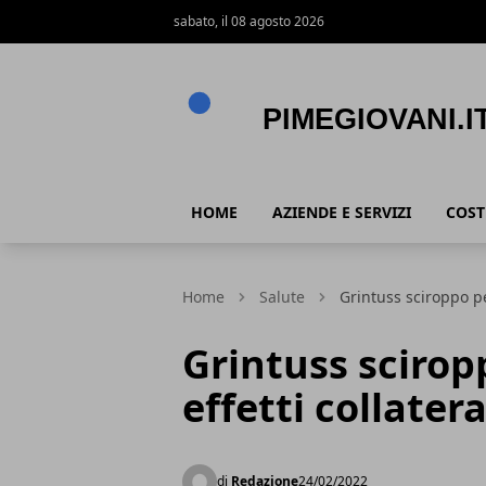
sabato, il 08 agosto 2026
PimeGiovani.it
HOME
AZIENDE E SERVIZI
COST
Home
Salute
Grintuss sciroppo pe
Grintuss scirop
effetti collatera
di
Redazione
24/02/2022