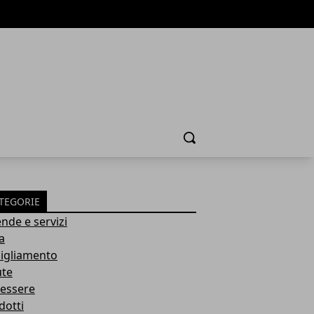
Cerca
TEGORIE
ende e servizi
a
igliamento
ute
essere
dotti