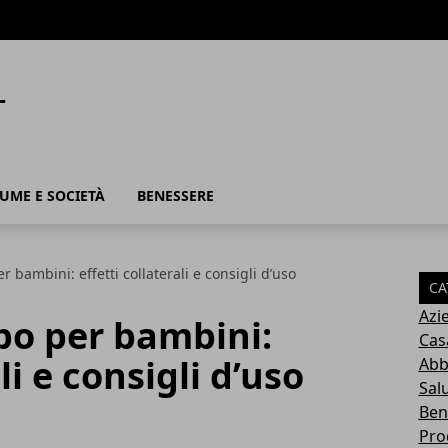
UME E SOCIETÀ
BENESSERE
r bambini: effetti collaterali e consigli d’uso
CA
Azi
po per bambini:
Cas
li e consigli d’uso
Abb
Sal
Ben
Pro