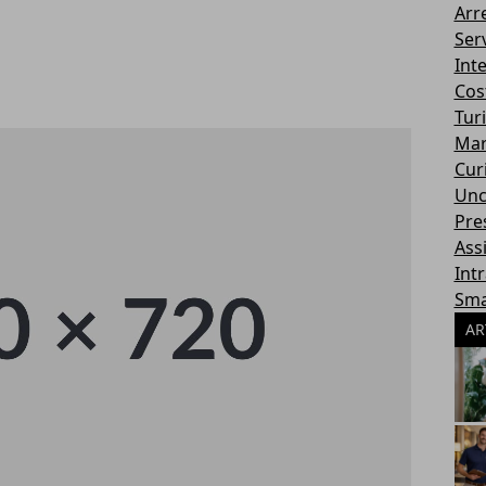
Arr
Serv
Int
Cos
Tur
Mar
Cur
Unc
Pres
Ass
Int
Sma
AR