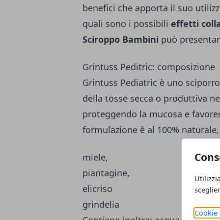
benefici che apporta il suo utiliz
quali sono i possibili
effetti coll
Sciroppo
Bambini
può presentare
Grintuss Peditric: composizione
Grintuss Pediatric è uno sciporr
della tosse secca o produttiva ne
proteggendo la mucosa e favoren
formulazione è al 100% naturale,
Cons
miele,
piantagine,
Utilizzi
elicriso
sceglie
grindelia
Cookie 