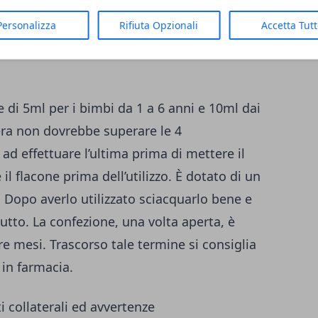
turale al limone, oli essenziali di limone,
ro di canna, gomma arabica e gomma
Personalizza
Rifiuta Opzionali
Accetta Tut
e di 5ml per i bimbi da 1 a 6 anni e 10ml dai
iera non dovrebbe superare le 4
ad effettuare l’ultima prima di mettere il
il flacone prima dell’utilizzo. È dotato di un
 Dopo averlo utilizzato sciacquarlo bene e
iutto. La confezione, una volta aperta, è
re mesi. Trascorso tale termine si consiglia
 in farmacia.
i collaterali ed avvertenze