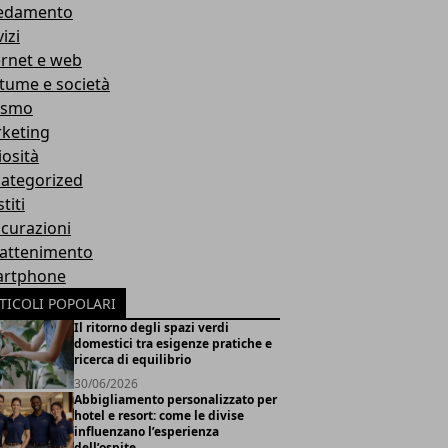
edamento
izi
ernet e web
tume e società
ismo
keting
iosità
ategorized
titi
icurazioni
rattenimento
rtphone
TICOLI POPOLARI
Il ritorno degli spazi verdi
domestici tra esigenze pratiche e
ricerca di equilibrio
30/06/2026
Abbigliamento personalizzato per
hotel e resort: come le divise
influenzano l’esperienza
dell’ospite