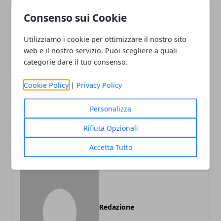
Consenso sui Cookie
Utilizziamo i cookie per ottimizzare il nostro sito
web e il nostro servizio. Puoi scegliere a quali
Facebook
Twitter
Whatsapp
categorie dare il tuo consenso.
Cookie Policy
|
Privacy Policy
Articolo Precedente
Articolo Successivo
Personalizza
Le proprietà benefiche
Meglio iOs o Android?
Rifiuta Opzionali
dell'oro
Accetta Tutto
Redazione