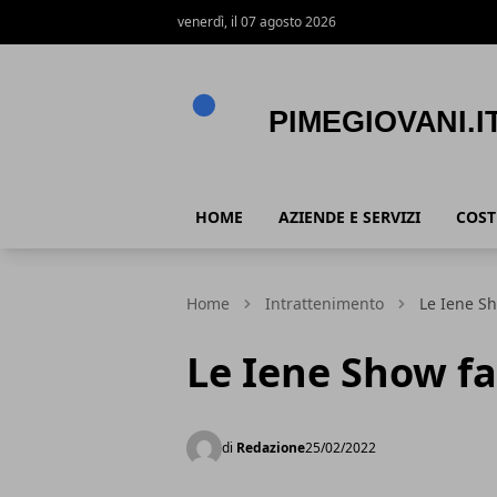
venerdì, il 07 agosto 2026
PimeGiovani.it
HOME
AZIENDE E SERVIZI
COST
Home
Intrattenimento
Le Iene S
Le Iene Show f
di
Redazione
25/02/2022