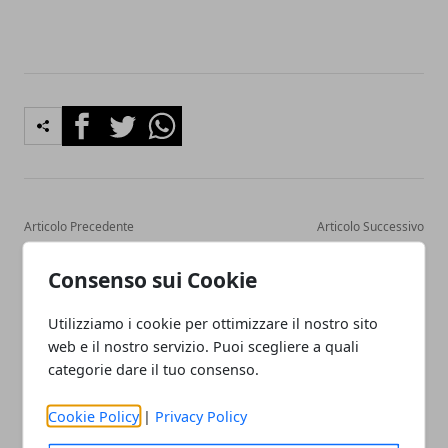
Facebook
Twitter
Whatsapp
Articolo Precedente
Articolo Successivo
Registrare le proprie
Profumi artistici al tiaré:
vacanze anche sott’acqua
quali scegliere
Consenso sui Cookie
Utilizziamo i cookie per ottimizzare il nostro sito
web e il nostro servizio. Puoi scegliere a quali
categorie dare il tuo consenso.
Cookie Policy
|
Privacy Policy
Redazione