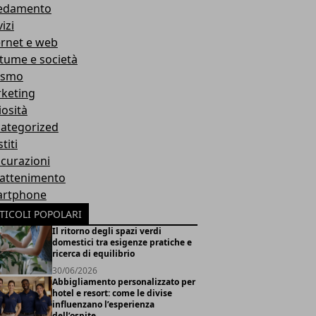
edamento
izi
ernet e web
tume e società
ismo
keting
iosità
ategorized
titi
icurazioni
rattenimento
rtphone
TICOLI POPOLARI
Il ritorno degli spazi verdi
domestici tra esigenze pratiche e
ricerca di equilibrio
30/06/2026
Abbigliamento personalizzato per
hotel e resort: come le divise
influenzano l’esperienza
dell’ospite