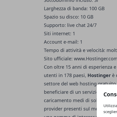
Sottodominio incluso: Sì
Larghezza di banda: 100 GB
Spazio su disco: 10 GB
Supporto: live chat 24/7
Siti internet: 1
Account e-mail: 1
Tempo di attività e velocità: mo
Sito ufficiale: www.Hostinger.co
Con oltre 15 anni di esperienza e 
utenti in 178 paesi,
Hostinger
è 
settore del web hosting gratuito
beneficiare di un servizio di we
Cons
caricamento medi di soli 345 ms,
Utilizzi
provider presenti sul mercato. B
sceglie