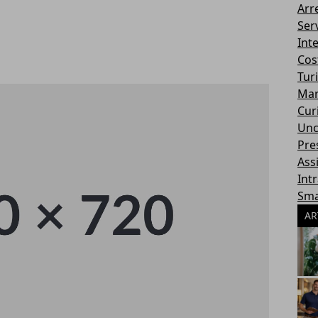
Arr
Serv
Int
Cos
Tur
Mar
Cur
Unc
Pres
Ass
Int
Sma
AR