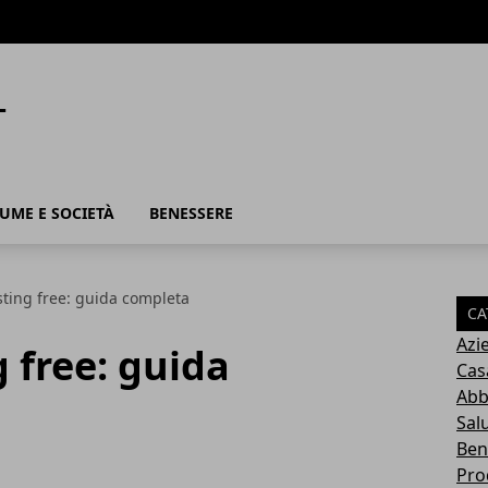
UME E SOCIETÀ
BENESSERE
sting free: guida completa
CA
Azi
g free: guida
Cas
Abb
Sal
Ben
Pro