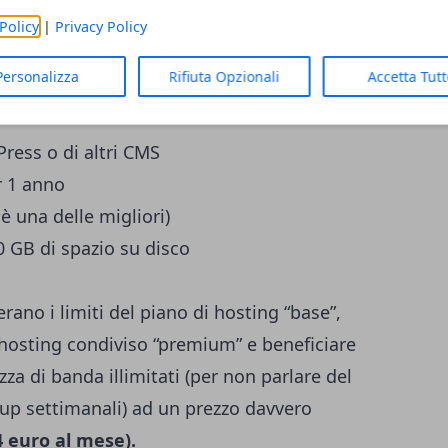
iche tecniche:
Policy
|
Privacy Policy
Personalizza
Rifiuta Opzionali
Accetta Tut
Press o di altri CMS
r 1 anno
 è una delle migliori)
0 GB di spazio su disco
erano i limiti del piano di hosting “base”,
hosting condiviso “premium” e beneficiare
zza di banda illimitati (per non parlare del
up settimanali) ad un prezzo davvero
4 euro al mese).