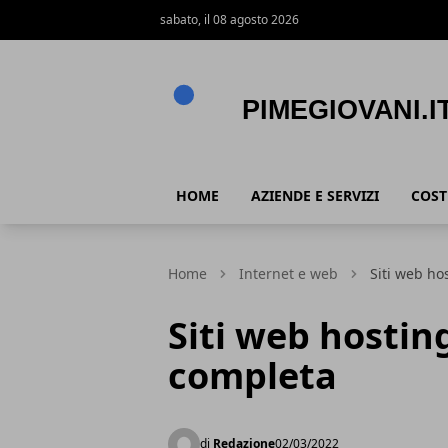
sabato, il 08 agosto 2026
PimeGiovani.it
HOME
AZIENDE E SERVIZI
COST
Home
Internet e web
Siti web ho
Siti web hostin
completa
di
Redazione
02/03/2022