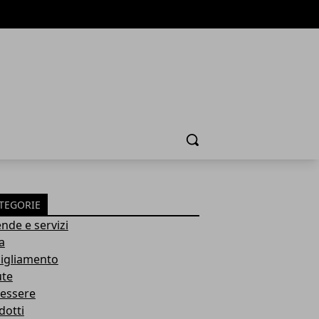
Cerca
TEGORIE
ende e servizi
a
igliamento
ute
essere
dotti