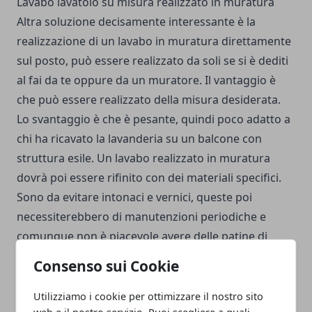
Lavabo lavatoio su misura realizzato in muratura
Altra soluzione decisamente interessante è la
realizzazione di un lavabo in muratura direttamente
sul posto, può essere realizzato da soli se si è dediti
al fai da te oppure da un muratore. Il vantaggio è
che può essere realizzato della misura desiderata.
Lo svantaggio è che è pesante, quindi poco adatto a
chi ha ricavato la lavanderia su un balcone con
struttura esile. Un lavabo realizzato in muratura
dovrà poi essere rifinito con dei materiali specifici.
Sono da evitare intonaci e vernici, queste poi
necessiterebbero di manutenzioni periodiche e
comunque non è piacevole avere delle patine di
vernice nei panni. Per i prodotti appositi è possibile
Consenso sui Cookie
utilizzare un kit specifico come ad esempio la resina
Infinity con il protettivo Glass Block 2k che resiste
Utilizziamo i cookie per ottimizzare il nostro sito