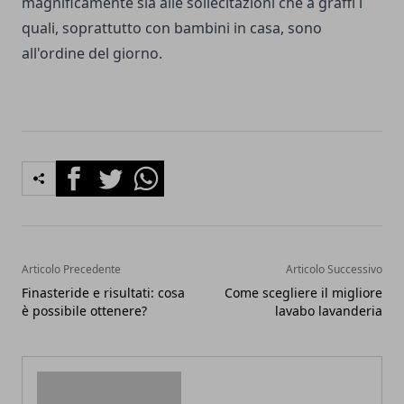
magnificamente sia alle sollecitazioni che a graffi i
quali, soprattutto con bambini in casa, sono
all'ordine del giorno.
Facebook
Twitter
Whatsapp
Articolo Precedente
Articolo Successivo
Finasteride e risultati: cosa
Come scegliere il migliore
è possibile ottenere?
lavabo lavanderia